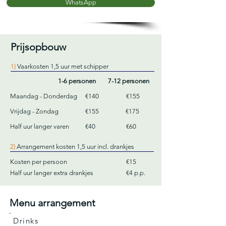
WhatsApp
Prijsopbouw
1)
Vaarkosten 1,5 uur met schipper
1-6 personen
7-12 personen
Maandag - Donderdag
€140
€155
Vrijdag - Zondag
€155
€175
Half uur langer varen
€40
€60
2)
Arrangement kosten 1,5 uur incl. drankjes
Kosten per persoon
€15
Half uur langer extra drankjes
€4 p.p.
Menu arrangement
Drinks