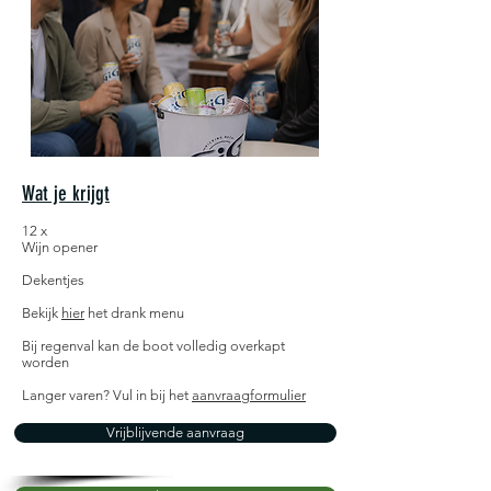
Wat je krijgt
12 x
Wijn opener
Dekentjes
Bekijk
hier
het drank menu
Bij regenval kan de boot volledig overkapt
worden
Langer varen? Vul in bij het
aanvraagformulier
Vrijblijvende aanvraag