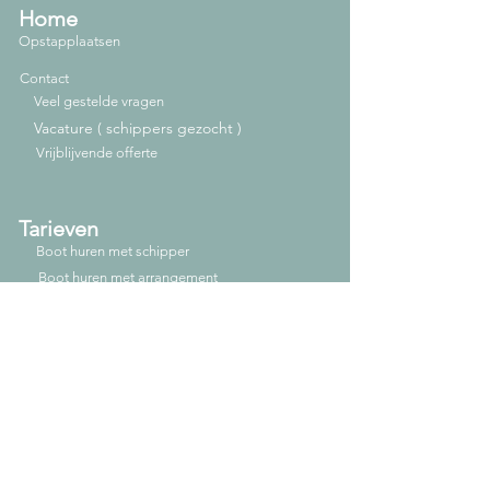
Home
Opstapplaatsen
Contact
Veel gestelde vragen
Vacature ( schippers gezocht )
Vrijblijvende offerte
Tarieven
Boot huren met schipper
Boot huren met arrangement
Vaarroutes
Rondvaart 1,5 uur
Rondvaart 2,5 uur
Rondvaart 3 uur
Avondtocht