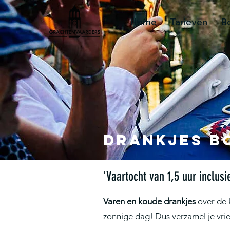
Home
Tarieven
B
Drankjes b
'Vaartocht van 1,5 uur inclusi
Varen en koude drankjes
over de 
zonnige dag! Dus verzamel je vrie