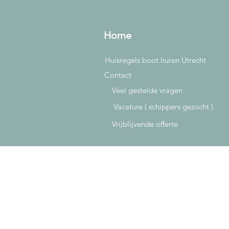
Home
Huisregels boot huren Utrecht
Contact
Veel gestelde vragen
Vacature ( schippers gezocht )
Vrijblijvende offerte
Grachtenvaarders B.V.
Plompetorengracht 18
3512 CD Utrecht
info@grachtenvaarders.nl
+31302272941