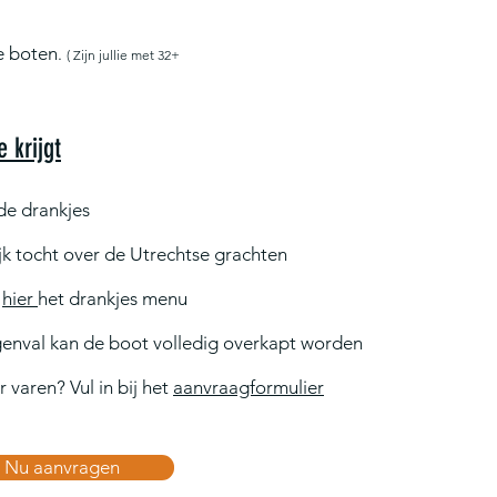
e boten
.
( Z
ijn jullie met 32+
e krijgt
de drankjes
jk tocht over de Utrechtse grachten
k
hier
het drankjes menu
genval kan de boot volledig overkapt worden
 varen? Vul in bij het
aanvraagformulier
Nu aanvragen