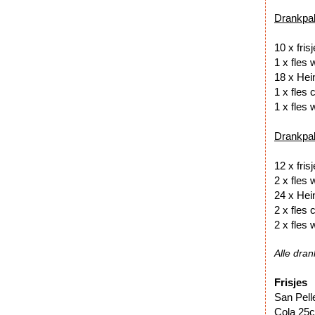
Drankpa
1
1 
18 
1
1 x fles 
Drankpa
12
2 x
24 x 
2 x
2 x fles 
Alle dran
Frisjes
San Pe
C