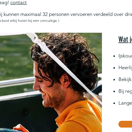
raag!
contact
ij kunnen maximaal 32 personen vervoeren verdeeld over dri
 boot erbij huren bij een conculega. )
Wat j
Ijskou
Heerli
Bekij
Bij re
Langer