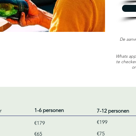
De aanv
Whats app
te checken
on
1-6 personen
r
7-12 personen
€199
€179
€75
€65