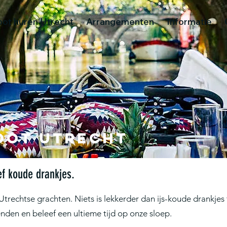
oot huren Utrecht
Arrangementen
Informatie
oot Utrecht
ef koude drankjes.
Utrechtse grachten.
Niets is lekkerder dan ijs-koude drankjes
nden en beleef een ultieme tijd op onze sloep.