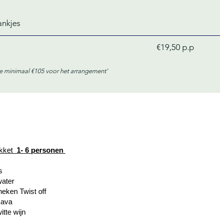
ankjes
€19,50 p.p
je minimaal €105 voor het
arrangement
'
kket
1- 6 personen
 x frisjes
x fles water
x Heineken Twist off
 x fles cava
witte
wijn