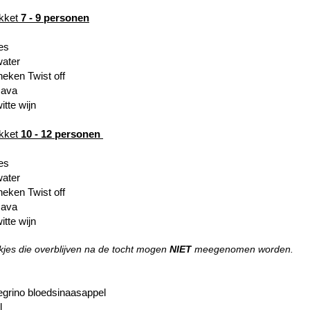
kket
7 - 9 personen
0 x frisjes
x fles water
x Heineken Twist off
 x fles cava
witte
wijn
kket
10 - 12
personen
 x frisjes
 fles water
Heineken Twist off
 fles cava
witte
wijn
kjes die overbl
ijven na de tocht mogen
NIET
meege
nomen worden.
llegrino bloedsinaasappel
ola 25cl